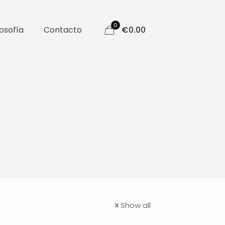
0
losofía
Contacto
€
0.00
Show all